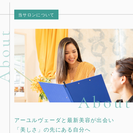
当サロンについて
bout
About
アーユルヴェーダと最新美容が出会い
「美しさ」の先にある自分へ