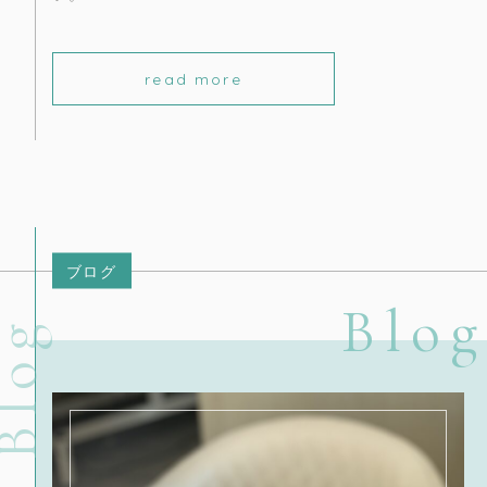
read more
ブログ
Blog
log